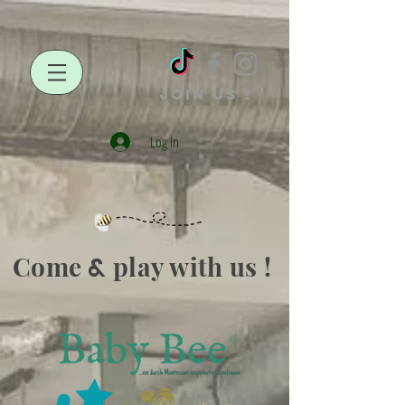
JOIN US !
Log In
Come
play with us !
&
®