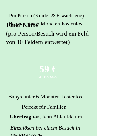
Pro Person (Kinder & Erwachsene)
Babys unter 6 Monaten kostenlos!
10ner Karte
(pro Person/Besuch wird ein Feld
von 10 Feldern entwertet)
59 €
inkl. 19% MwSt
Babys unter 6 Monaten kostenlos!
Perfekt für Familien !
Übertragbar
, kein Ablaufdatum!
Einzulösen bei einem Besuch in
MEERBUSCH-