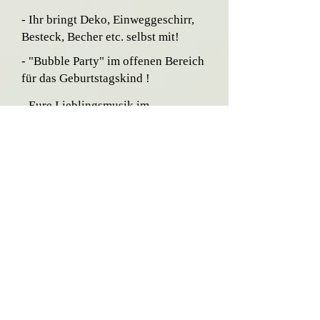
- Ihr bringt Deko, Einweggeschirr,
Besteck, Becher etc. selbst mit!
- "Bubble Party" im offenen Bereich
für das Geburtstagskind !
- Eure Lieblingsmusik im
Spielraum!
- Alle Getränke am Tag der Party
müssen über uns
bezogen werden!
(10 % Rabatt auf alle Getränke bei
geschlossenen Gesellschaften)
- Koplette Vorabzahlung vor Ort
oder per Zahlungslink, nicht
erstattbar!
- Hohe Flexibilität für Familien: Bei
Krankheit oder Absage: