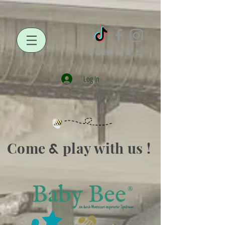
JOIN US !
Log In
Come
play with us !
&
®