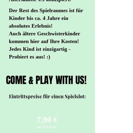
Der Rest des Spielraumes ist für
Kinder bis ca. 4 Jahre ein
absolutes Erlebnis!
Auch ältere Geschwisterkinder
kommen hier auf Ihre Kosten!
Jedes Kind ist einzigartig -
Probiert es aus! :)
COME & PLAY WITH US!
COME & PLAY WITH US!
Eintrittspreise für einen Spielslot:
7,90 €
inkl. 19% MwSt