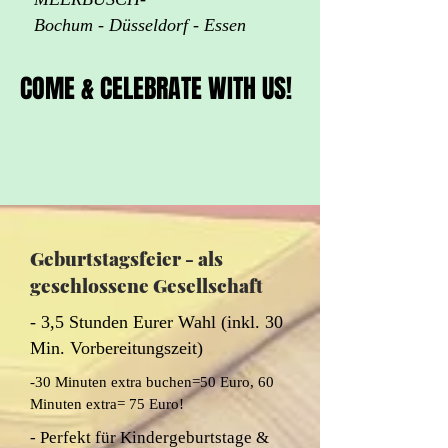
Bochum - Düsseldorf - Essen
COME & CELEBRATE WITH US!
COME & CELEBRATE WITH US!
Geburtstagsfeier - als
geschlossene Gesellschaft
- 3,5 Stunden Eurer Wahl (inkl. 30
Min. Vorbereitungszeit)
-30 Minuten extra buchen=50 Euro, 60
Minuten extra= 75 Euro!
- Perfekt für Kindergeburtstage &