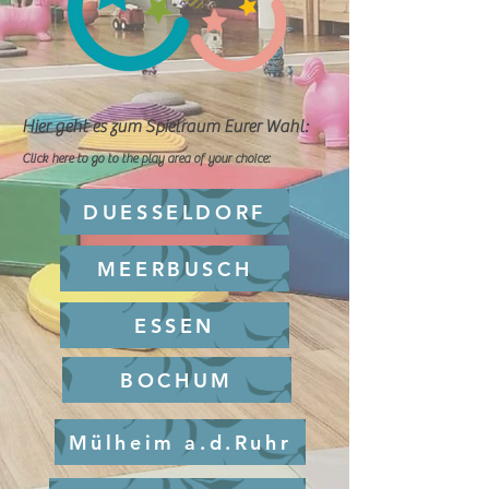
Hier geht es zum Spielraum Eurer Wahl:
Click here to go to the play area of ​​your choice:
DUESSELDORF
MEERBUSCH
ESSEN
BOCHUM
Mülheim a.d.Ruhr