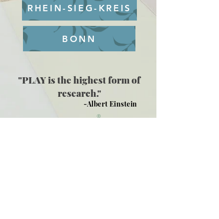
RHEIN-SIEG-KREIS
BONN
"PLAY is the highest form of
research."
-Albert Einstein
®
Baby Bee Spielraum GmbH
Nord Carree 6
40477 Düsseldorf