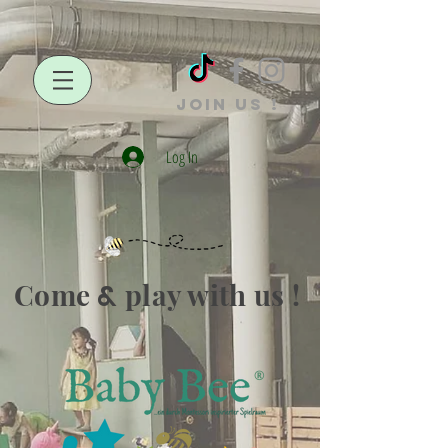
JOIN US !
Log In
Come
play with us !
&
®