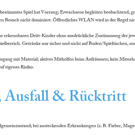
tbestimmtes Spiel hat Vorrang; Erwachsene begleiten beobachtend, gre
den Besuch nicht dominiert. Öffentliches WLAN wird in der Regel nic
.
ine erkennbaren Dritt-Kinder ohne ausdrückliche Zustimmung der jew
ielbereich. Getränke nur sicher und nicht auf Boden/Spieltischen, so
gang mit Material; aktives Mithelfen beim Aufräumen; kein Mitnehm
uf eigenes Risiko.
, Ausfall & Rücktritt
lgemeinzustand; bei ansteckenden Erkrankungen (z. B. Fieber, Mag