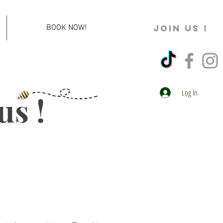
BOOK NOW!
JOIN US !
Log In
us !