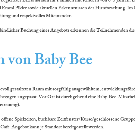
 begleiteter Erlebnisraum für Familien mit Kindern von 0–5 Jahren. Da
Emmi Pikler sowie aktuellen Erkenntnissen der Hirnforschung. Im Mi
tung und respektvolles Miteinander.
erbindlicher Buchung eines Angebots erkennen die Teilnehmenden di
n von Baby Bee
ebevoll gestalteten Raum mit sorgfältig ausgewähltem, entwicklungsför
rtbezogen angepasst. Vor Ort ist durchgehend eine Baby-Bee-Mitarbei
etreuung).
 offene Spielzeiten, buchbare Zeitfenster/Kurse/geschlossene Gruppe
Café-Angebot kann je Standort bereitgestellt werden.