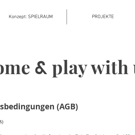
Konzept: SPIELRAUM
PROJEKTE
ome
play with 
&
tsbedingungen (AGB)
B)