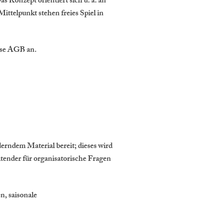
s Konzept orientiert sich u. a. an
ttelpunkt stehen freies Spiel in
ese AGB an.
derndem Material bereit; dieses wird
tender für organisatorische Fragen
n, saisonale