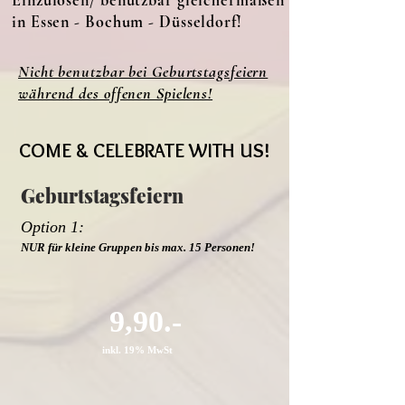
Einzulösen/ benutzbar gleichermaßen
in Essen - Bochum - Düsseldorf!
Nicht benutzbar bei Geburtstagsfeiern
während des offenen Spielens!
COME & CELEBRATE WITH US!
COME & CELEBRATE WITH US!
Geburtstagsfeiern
Option 1:
NUR für kleine Gruppen bis max. 15 Personen!
9,90.-
inkl. 19% MwSt