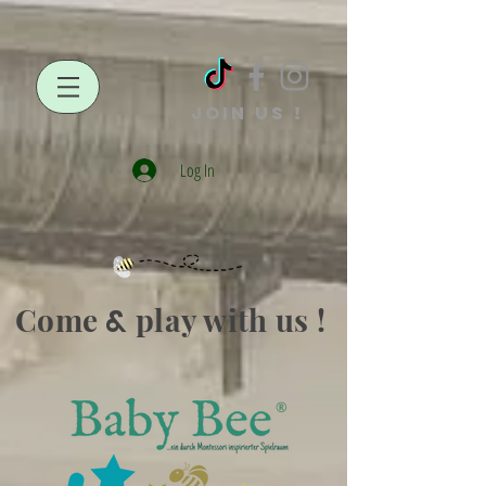
JOIN US !
Log In
Come
play with us !
&
®