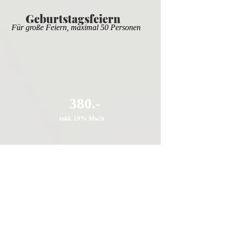
Geburtstagsfeiern
Für große Feiern, maximal 50 Personen
380.-
inkl. 19% MwSt
TERMINE AB APRIL 2026! Vorher
keine Verfügbarkeit!
Option 2:
- als geschlossene Gesellschaft (3,5 Stunden)
- Perfekt für Kindergeburtstage &
Familienfeiern!