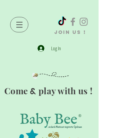
JOIN US !
Log In
Come
play with us !
&
®