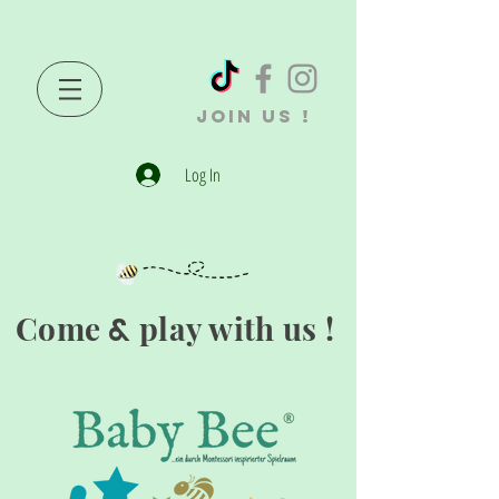
JOIN US !
Log In
Come
play with us !
&
®