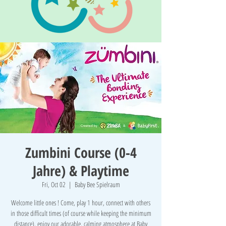
Zumbini Course (0-4
Jahre) & Playtime
Fri, Oct 02
  |  
Baby Bee Spielraum
Welcome little ones ! Come, play 1 hour, connect with others
in those difficult times (of course while keeping the minimum
distance), enjoy our adorable, calming atmosphere at Baby