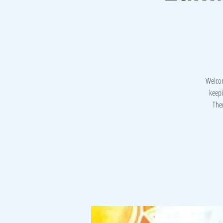
Welcom
keepi