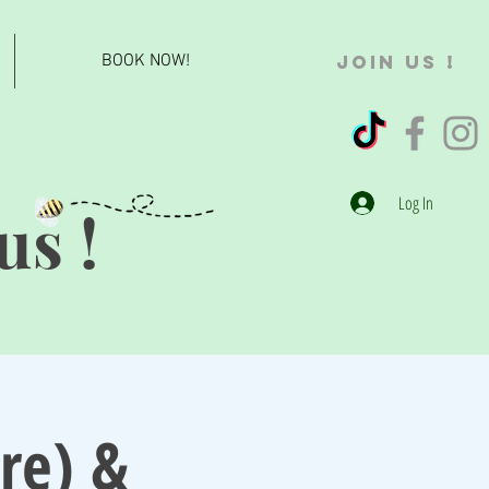
BOOK NOW!
JOIN US !
Log In
us !
re) &