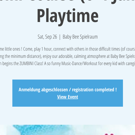
Playtime
Sat, Sep 26
  |  
Baby Bee Spielraum
e little ones ! Come, play 1 hour, connect with others in those difficult times (of cours
ng the minimum distance), enjoy our adorable, calming atmosphere at Baby Bee Spiel
Anmeldung abgeschlossen / registration completed !
View Event