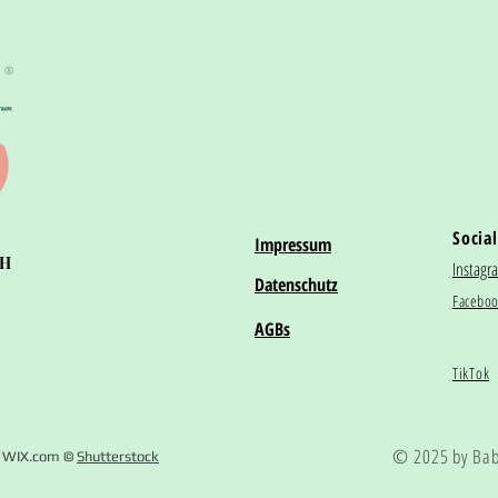
®
Social
Impressum
bH
Instagr
Datenschutz
Facebo
AGBs
TikTok
© 2025 by Bab
 WIX.com ©
Shutterstock