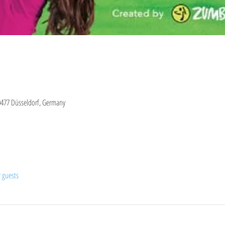
0477 Düsseldorf, Germany
r guests