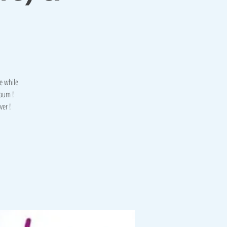
e while
raum !