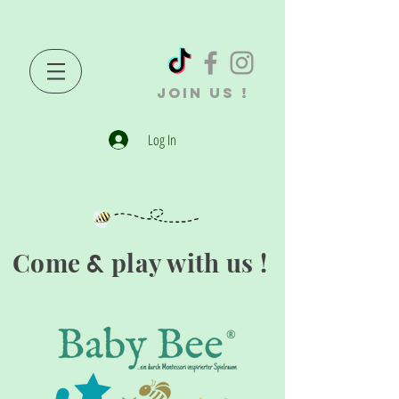
JOIN US !
Log In
Come
play with us !
&
®