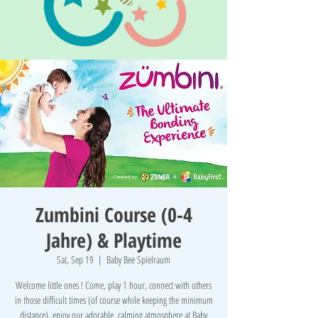
Zumbini Course (0-4
Jahre) & Playtime
Sat, Sep 19
  |  
Baby Bee Spielraum
Welcome little ones ! Come, play 1 hour, connect with others
in those difficult times (of course while keeping the minimum
distance), enjoy our adorable, calming atmosphere at Baby