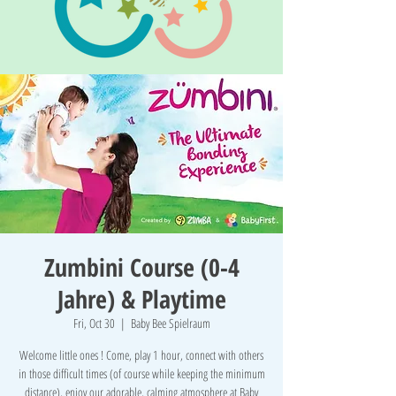
Zumbini Course (0-4
Jahre) & Playtime
Fri, Oct 30
  |  
Baby Bee Spielraum
Welcome little ones ! Come, play 1 hour, connect with others
in those difficult times (of course while keeping the minimum
distance), enjoy our adorable, calming atmosphere at Baby