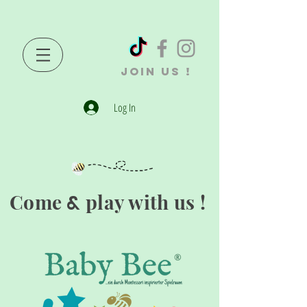
JOIN US !
Log In
Come
play with us !
&
®