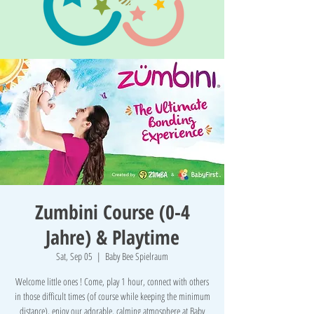
Zumbini Course (0-4
Jahre) & Playtime
Sat, Sep 05
  |  
Baby Bee Spielraum
Welcome little ones ! Come, play 1 hour, connect with others
in those difficult times (of course while keeping the minimum
distance), enjoy our adorable, calming atmosphere at Baby