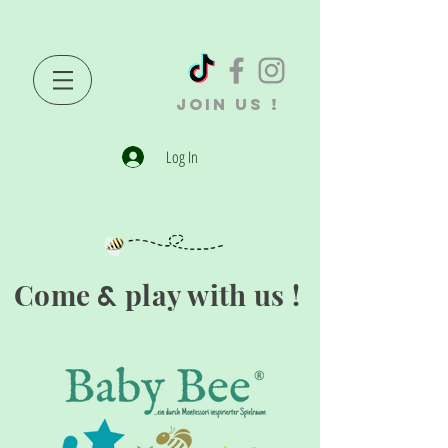
JOIN US !
Log In
Come
play with us !
&
®