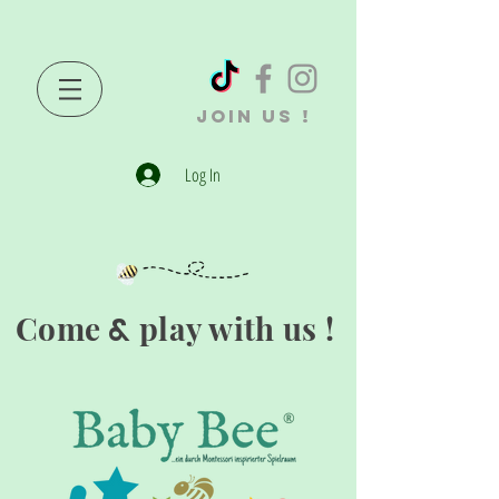
JOIN US !
Log In
Come
play with us !
&
®