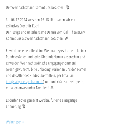
Der Weihnachtsmann kommt uns besuchen! 🎅
Am 06.12.2024 zwischen 15-18 Uhr planen wir ein 
exklusives Event für Euch! 
Der lustige und unterhaltsame Dennis vom Galli Theater.e.v. 
Kommt uns als Weihnachtsmann besuchen! 🎉
Er wird uns eine tolle kleine Weihnachtsgeschichte in kleiner 
Runde erzählen und jedes Kind mit Namen ansprechen und 
es werden Weihnachtswünsche entgegengenommen! 
(wenn gewünscht, bitte unbedingt vorher an uns den Namen 
und das Alter des Kindes übermitteln, per Email an : 
info@babybee-spielraum.de
) und unterhält sich sehr gerne 
mit allen anwesenden Familien ! 🫶
Es dürfen Fotos gemacht werden, für eine einzigartige 
Erinnerung 🎅
Weiterlesen >