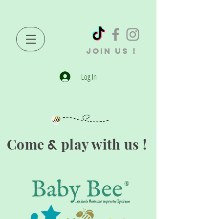
JOIN US !
Log In
Come
play with us !
&
®