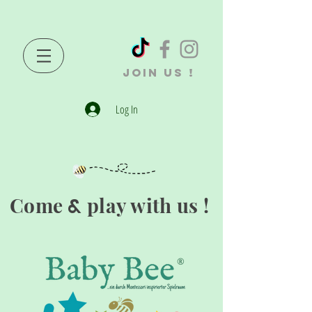
JOIN US !
Log In
Come
play with us !
&
®