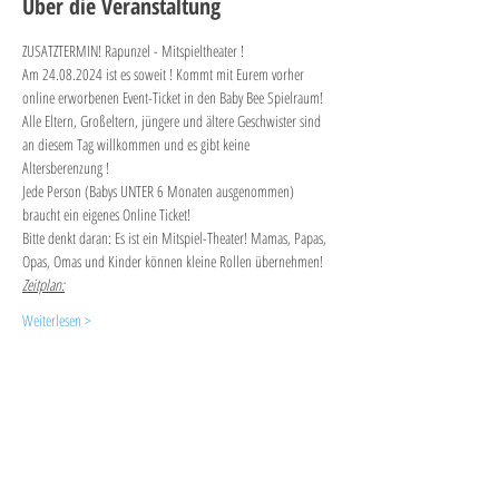
Über die Veranstaltung
ZUSATZTERMIN! Rapunzel - Mitspieltheater !
Am 24.08.2024 ist es soweit ! Kommt mit Eurem vorher 
online erworbenen Event-Ticket in den Baby Bee Spielraum! 
Alle Eltern, Großeltern, jüngere und ältere Geschwister sind 
an diesem Tag willkommen und es gibt keine 
Altersberenzung ! 
Jede Person (Babys UNTER 6 Monaten ausgenommen) 
braucht ein eigenes Online Ticket!
Bitte denkt daran: Es ist ein Mitspiel-Theater! Mamas, Papas, 
Opas, Omas und Kinder können kleine Rollen übernehmen!
Zeitplan:
Weiterlesen >
Diese Veranstaltung teilen