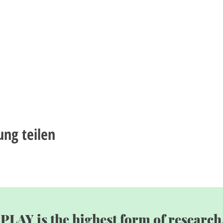
ung teilen
"PLAY is the highest form of research.