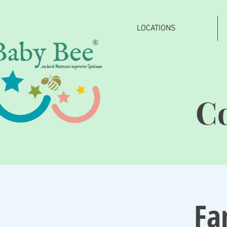
LOCATIONS
®
C
Fa