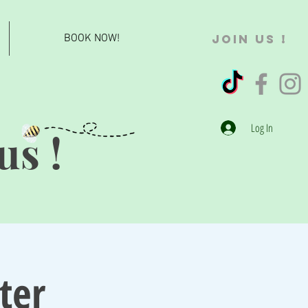
BOOK NOW!
JOIN US !
Log In
us !
ter