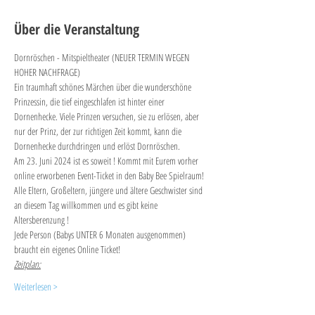
Über die Veranstaltung
Dornröschen - Mitspieltheater (NEUER TERMIN WEGEN 
HOHER NACHFRAGE)
Ein traumhaft schönes Märchen über die wunderschöne 
Prinzessin, die tief eingeschlafen ist hinter einer 
Dornenhecke. Viele Prinzen versuchen, sie zu erlösen, aber 
nur der Prinz, der zur richtigen Zeit kommt, kann die 
Dornenhecke durchdringen und erlöst Dornröschen.
Am 23. Juni 2024 ist es soweit ! Kommt mit Eurem vorher 
online erworbenen Event-Ticket in den Baby Bee Spielraum! 
Alle Eltern, Großeltern, jüngere und ältere Geschwister sind 
an diesem Tag willkommen und es gibt keine 
Altersberenzung ! 
Jede Person (Babys UNTER 6 Monaten ausgenommen) 
braucht ein eigenes Online Ticket!
Zeitplan:
Weiterlesen >