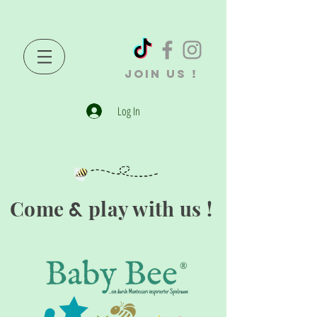
JOIN US !
Log In
Come
play with us !
&
®