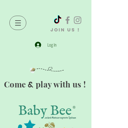
JOIN US !
Log In
Come
play with us !
&
®