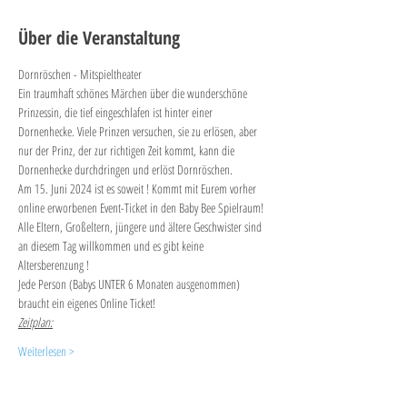
Über die Veranstaltung
Dornröschen - Mitspieltheater
Ein traumhaft schönes Märchen über die wunderschöne 
Prinzessin, die tief eingeschlafen ist hinter einer 
Dornenhecke. Viele Prinzen versuchen, sie zu erlösen, aber 
nur der Prinz, der zur richtigen Zeit kommt, kann die 
Dornenhecke durchdringen und erlöst Dornröschen.
Am 15. Juni 2024 ist es soweit ! Kommt mit Eurem vorher 
online erworbenen Event-Ticket in den Baby Bee Spielraum! 
Alle Eltern, Großeltern, jüngere und ältere Geschwister sind 
an diesem Tag willkommen und es gibt keine 
Altersberenzung ! 
Jede Person (Babys UNTER 6 Monaten ausgenommen) 
braucht ein eigenes Online Ticket!
Zeitplan:
Weiterlesen >