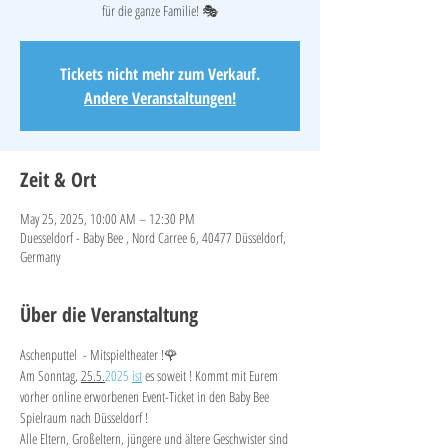
für die ganze Familie! 🎭
Tickets nicht mehr zum Verkauf.
Andere Veranstaltungen!
Zeit & Ort
May 25, 2025, 10:00 AM – 12:30 PM
Duesseldorf - Baby Bee , Nord Carree 6, 40477 Düsseldorf,
Germany
Über die Veranstaltung
Aschenputtel  - Mitspieltheater !🌹
Am Sonntag, 
25.5.
2025 
ist
 es soweit ! Kommt mit Eurem 
vorher online erworbenen Event-Ticket in den Baby Bee 
Spielraum nach Düsseldorf ! 
Alle Eltern, Großeltern, jüngere und ältere Geschwister sind 