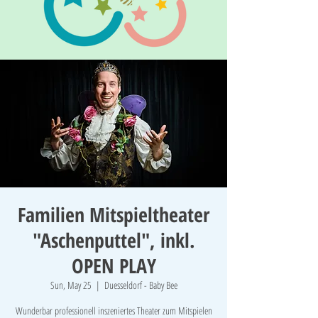
Familien Mitspieltheater
"Aschenputtel", inkl.
OPEN PLAY
Sun, May 25
  |  
Duesseldorf - Baby Bee
Wunderbar professionell inszeniertes Theater zum Mitspielen