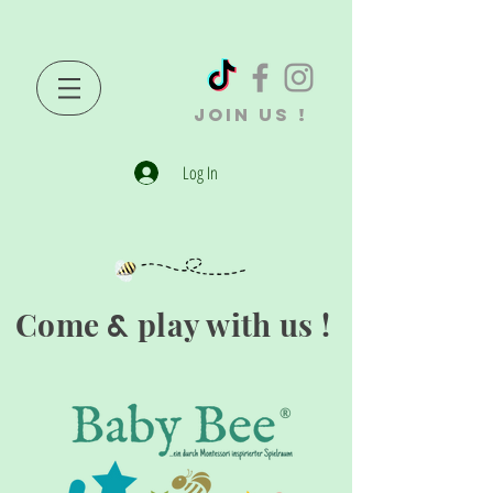
JOIN US !
Log In
Come
play with us !
&
®