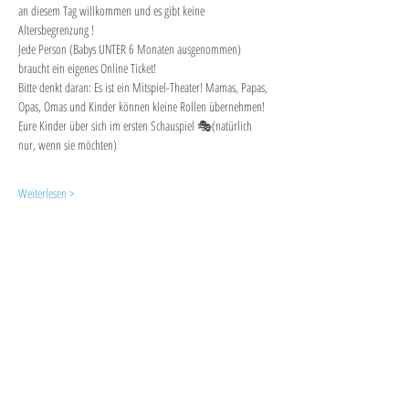
an diesem Tag willkommen und es gibt keine 
Altersbegrenzung ! 
Jede Person (Babys UNTER 6 Monaten ausgenommen) 
braucht ein eigenes Online Ticket!
Bitte denkt daran: Es ist ein Mitspiel-Theater! Mamas, Papas, 
Opas, Omas und Kinder können kleine Rollen übernehmen!
Eure Kinder über sich im ersten Schauspiel 🎭(natürlich 
nur, wenn sie möchten)
Weiterlesen >
Diese Veranstaltung teilen
"PLAY is the highest form of