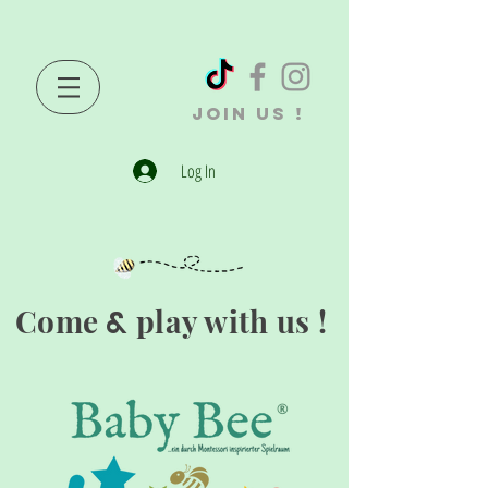
JOIN US !
Log In
Come
play with us !
&
®