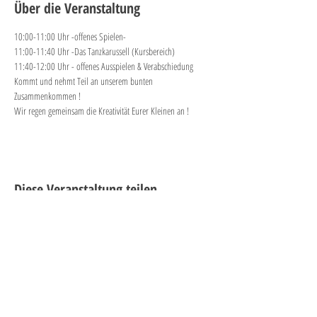
Über die Veranstaltung
10:00-11:00 Uhr -offenes Spielen-
11:00-11:40 Uhr -Das Tanzkarussell (Kursbereich)
11:40-12:00 Uhr - offenes Ausspielen & Verabschiedung
Kommt und nehmt Teil an unserem bunten 
Zusammenkommen ! 
Wir regen gemeinsam die Kreativität Eurer Kleinen an !
Diese Veranstaltung teilen
"PLAY is the highest form of
research."
-Albert Einstein