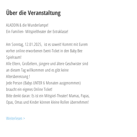
Über die Veranstaltung
ALADDIN & die Wunderlampe! 
Ein Familien- Mitspieltheater der Extraklasse! 
Am Sonntag, 12.01.2025, 
ist es soweit! Kommt mit Eurem 
vorher online erworbenen Event-Ticket in den Baby Bee 
Spielraum! 
Alle Eltern, Großeltern, jüngere und ältere Geschwister sind 
an diesem Tag willkommen und es gibt keine 
Altersberenzung ! 
Jede Person (Babys UNTER 6 Monaten ausgenommen) 
braucht ein eigenes Online Ticket!
Bitte denkt daran: Es ist ein Mitspiel-Theater! Mamas, Papas, 
Opas, Omas und Kinder können kleine Rollen übernehmen!
Weiterlesen >