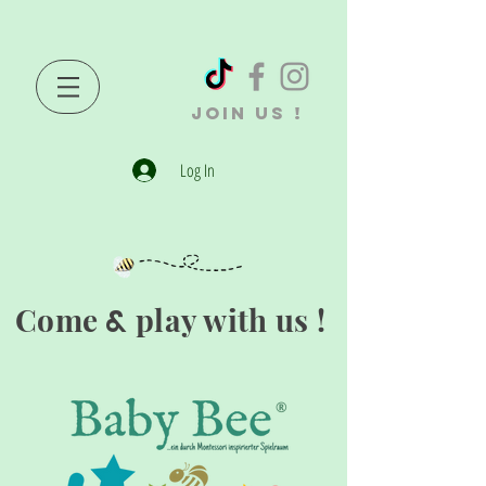
JOIN US !
Log In
Come
play with us !
&
®