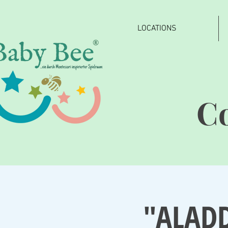
LOCATIONS
®
C
"ALADD