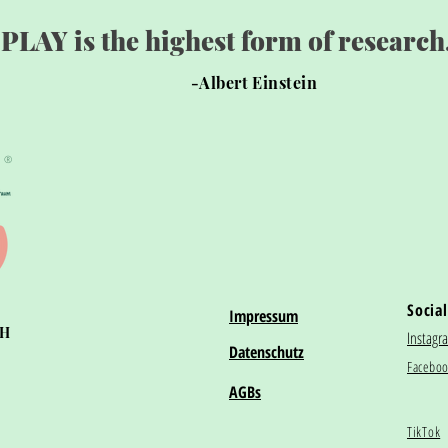
"PLAY is the highest form of research.
-Albert Einstein
®
Social
Impressum
bH
Instagr
Datenschutz
Facebo
AGBs
TikTok