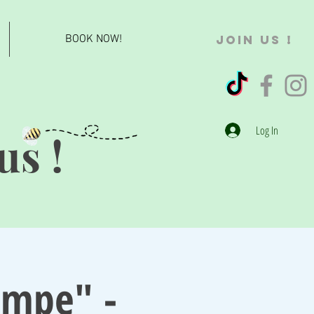
BOOK NOW!
JOIN US !
Log In
us !
ampe" -