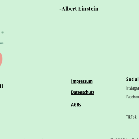
-Albert Einstein
®
Social
Impressum
bH
Instagr
Datenschutz
Facebo
AGBs
TikTok