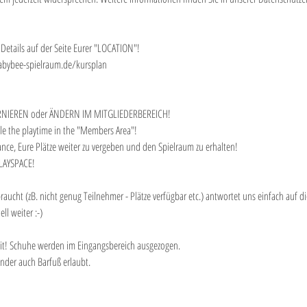
 Details auf der Seite Eurer "LOCATION"!
abybee-spielraum.de/kursplan
RNIEREN oder ÄNDERN IM MITGLIEDERBEREICH!
ule the playtime in the "Members Area"!
ance, Eure Plätze weiter zu vergeben und den Spielraum zu erhalten!
PLAYSPACE!
raucht (zB. nicht genug Teilnehmer - Plätze verfügbar etc.) antwortet uns einfach auf
l weiter :-)
it! Schuhe werden im Eingangsbereich ausgezogen.
nder auch Barfuß erlaubt.