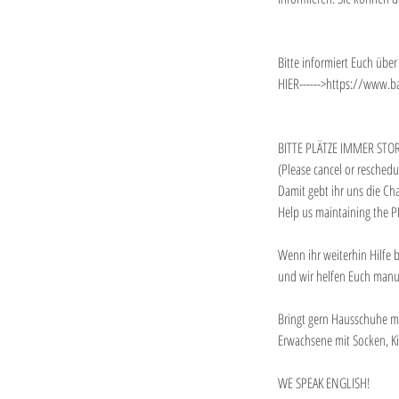
Bitte informiert Euch über
HIER------>https://www.b
BITTE PLÄTZE IMMER STO
(Please cancel or resched
Damit gebt ihr uns die Ch
Help us maintaining the 
Wenn ihr weiterhin Hilfe b
und wir helfen Euch manuel
Bringt gern Hausschuhe m
Erwachsene mit Socken, Ki
WE SPEAK ENGLISH!