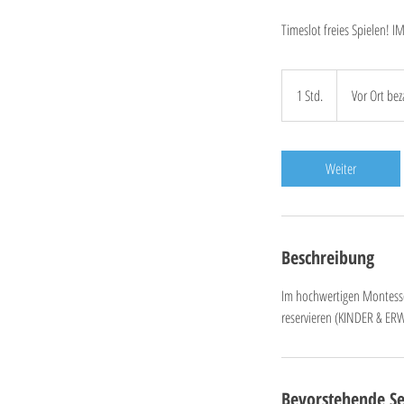
Timeslot freies Spielen! 
Vor
Ort
1 Std.
1
Vor Ort bez
bezahlen!
S
t
d
Weiter
Beschreibung
Im hochwertigen Montessori
reservieren (KINDER & E
Bevorstehende Se