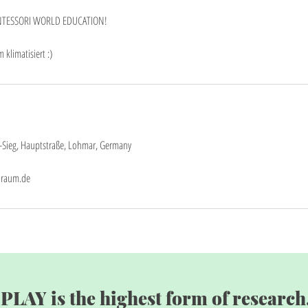
NTESSORI WORLD EDUCATION!
limatisiert :)
-Sieg, Hauptstraße, Lohmar, Germany
lraum.de
"PLAY is the highest form of research.