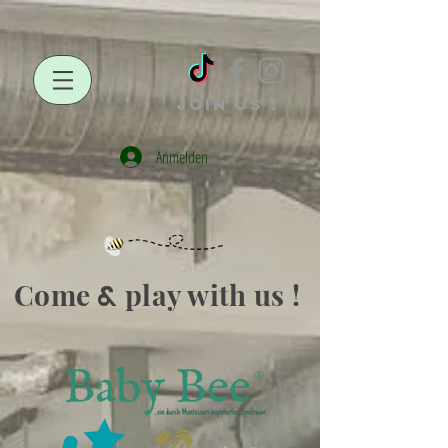
JOIN US !
Anmelden
Come
play with us !
&
®