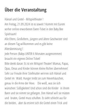
Über die Veranstaltung
Hänsel und Gretel - Mitspieltheater !
Am Freitag, 21.09.2024 ist es soweit ! Kommt mit Eurem 
vorher online erworbenen Event-Ticket in den Baby Bee 
Spielraum! 
Alle Eltern, Großeltern, jüngere und ältere Geschwister sind 
an diesem Tag willkommen und es gibt keine 
Altersberenzung ! 
Jede Person (Babys UNTER 6 Monaten ausgenommen) 
braucht ein eigenes Online Ticket!
Bitte denkt daran: Es ist ein Mitspiel-Theater! Mamas, Papas, 
Opas, Omas und Kinder können kleine Rollen übernehmen!
Sehr zur Freude ihrer Stiefmutter verirren sich Hänsel und 
Gretel im  Wald. Hunger treibt sie zum Hexenhäuschen, 
genau in die Arme der Hexe.   Die weiß, was sie sich 
wünschen: Süßigkeiten! Und schon sind die Kinder  in ihrem 
Bann und sie nimmt sie gefangen. Den Hänsel will sie mästen 
und  braten, Gretel muss schuften. Es sieht schlecht aus für 
die beiden,  aber da ersinnt sich die Gretel einen Trick und 