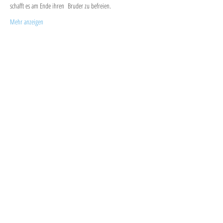
schafft es am Ende ihren  Bruder zu befreien.
Mehr anzeigen
Diese Veranstaltung teilen
"PLAY is the highest form of
research."
-Albert Einstein
®