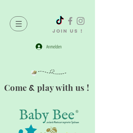
JOIN US !
Anmelden
Come
play with us !
&
®