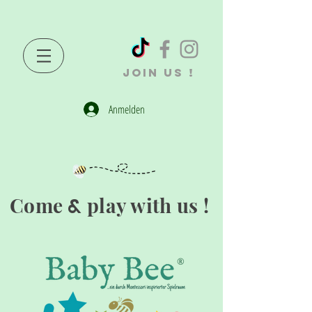
JOIN US !
Anmelden
Come
play with us !
&
®