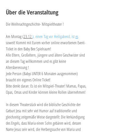
Über die Veranstaltung
Die Weihnachtsgeschichte- Mitspieltheater !
Am Montag (
23.12.
), einen Tag vor Heiligabend, ist 
es
soweit! Kommt mit Eurem vorher online erworbenen Event-
Ticket in den Baby Bee Spielraum! 
Alle Eltern, Großeltern, jüngere und ältere Geschwister sind 
an diesem Tag willkommen und es gibt keine 
Altersberenzung ! 
Jede Person (Babys UNTER 6 Monaten ausgenommen) 
braucht ein eigenes Online Ticket!
Bitte denkt daran: Es ist ein Mitspiel-Theater! Mamas, Papas, 
Opas, Omas und Kinder können kleine Rollen übernehmen!
In diesem Theaterstück wird die biblische Geschichte der 
Geburt Jesu mit sehr viel Humor auf traditionelle und 
gleichzeitig zeitgemäße Weise dargestellt: Die Verkündigung 
des Engels, dass Maria einen Sohn gebären wird, dessen 
Name Jesus sein wird, die Herbergssuche von Maria und 