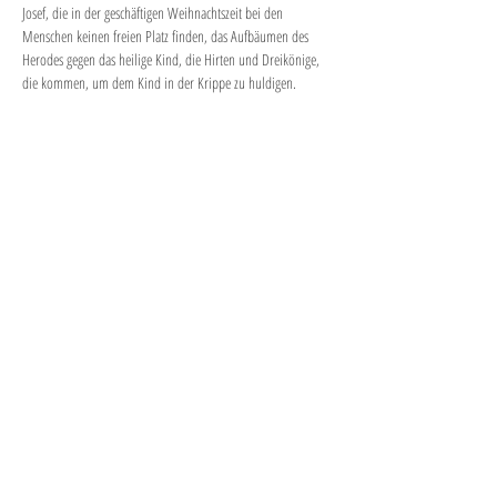
Josef, die in der geschäftigen Weihnachtszeit bei den 
Menschen keinen freien Platz finden, das Aufbäumen des 
Herodes gegen das heilige Kind, die Hirten und Dreikönige, 
die kommen, um dem Kind in der Krippe zu huldigen.
Mehr anzeigen
Diese Veranstaltung teilen
"PLAY is the highest form of
research."
-Albert Einstein
®