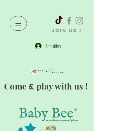
JOIN US !
Anmelden
Come
play with us !
&
®