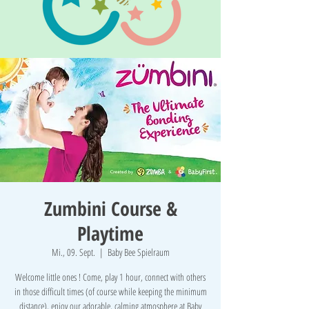
Zumbini Course &
Playtime
Mi., 09. Sept.
  |  
Baby Bee Spielraum
Welcome little ones ! Come, play 1 hour, connect with others
in those difficult times (of course while keeping the minimum
distance), enjoy our adorable, calming atmosphere at Baby