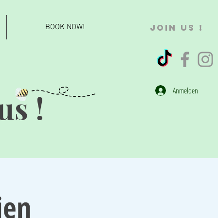
BOOK NOW!
JOIN US !
Anmelden
us !
ien