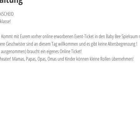
NSCHEID 
klasse! 
t! Kommt mit Eurem vorher online erworbenen Event-Ticket in den Baby Bee Spielraum 
ältere Geschwister sind an diesem Tag willkommen und es gibt keine Altersbegrenzung ! 
ausgenommen) braucht ein eigenes Online Ticket!
el-Theater! Mamas, Papas, Opas, Omas und Kinder können kleine Rollen übernehmen!