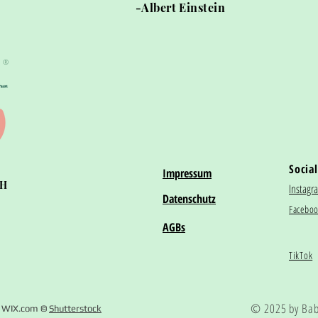
-Albert Einstein
®
Social
Impressum
bH
Instagr
Datenschutz
Facebo
AGBs
TikTok
© 2025 by Bab
 WIX.com ©
Shutterstock