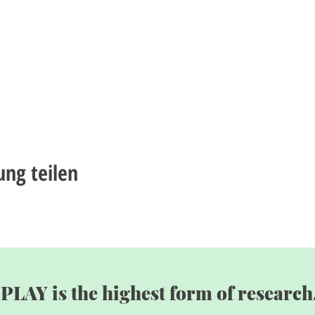
ung teilen
"PLAY is the highest form of research.