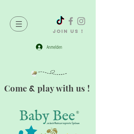
JOIN US !
Anmelden
Come
play with us !
&
®