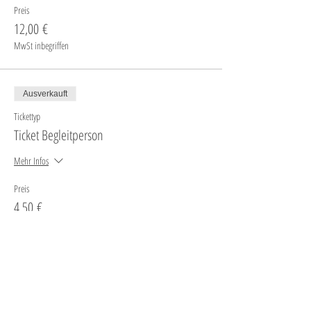
Bitte habt Verstaendis dafuer, dass keine gekaufte Tickets
Preis
zurueck erstattet werden koennen. Sie sind allerdings
12,00 €
uebertragbar!
MwSt inbegriffen
Ausverkauft
Tickettyp
Ticket Begleitperson
Mehr Infos
Preis
4,50 €
MwSt inbegriffen
Diese Veranstaltung ist ausverkauft