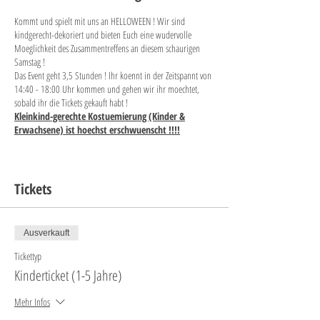
Kommt und spielt mit uns an HELLOWEEN ! Wir sind
kindgerecht-dekoriert und bieten Euch eine wudervolle
Moeglichkeit des Zusammentreffens an diesem schaurigen
Samstag !
Das Event geht 3,5 Stunden ! Ihr koennt in der Zeitspannt von
14:40 - 18:00 Uhr kommen und gehen wir ihr moechtet,
sobald ihr die Tickets gekauft habt !
Kleinkind-gerechte Kostuemierung (Kinder &
Erwachsene) ist hoechst erschwuenscht !!!!
Ticketpreise: -Kind (zwischen 1-5 Jahre)
12,- Euro
--> inkludiert Helloween Tuetchen zum nach Hause
Tickets
nehmen mit hochwertigen Kleinigkeiten
-
weite Person der Familie (
Geschwister
ohne
eigene
"Helloween-Bag", Elternteil etc.)
4,50,- Euro
Ausverkauft
ALLE KINDER ZWISCHEN 1-5 JAHREN MUESSEN EIN
KINDERTICKET (12 Euro) ERWERBEN !
Tickettyp
Wenn Euer Kind unter 12 Monaten ist, ist das
Kinderticket (1-5 Jahre)
Kinderticket optional. Es kann auch ein
Begleitpersonenticket erworben werden.
Mehr Infos