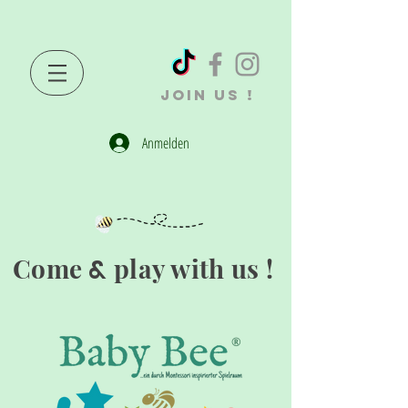
JOIN US !
Anmelden
Come
play with us !
&
®