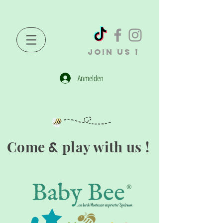
JOIN US !
Anmelden
Come
play with us !
&
®