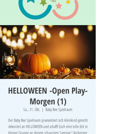
HELLOWEEN -Open Play-
Morgen (1)
Sa., 31. Okt.
  |  
Baby Bee Spielraum
Der Baby Bee Spielraum praesentiert sich kleinkind-gerecht
dekoriert an HELLOWEEN und schafft Euch eine tolle Zeit in
kleiner Gruppe an diesem schaurigen Samstag ! Vorheriger