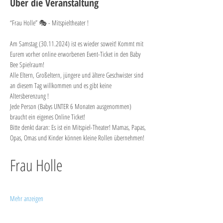
Über die Veranstaltung
“Frau Holle” 🎭 - Mitspieltheater !
Am Samstag (30.11.2024) ist es wieder soweit! Kommt mit 
Eurem vorher online erworbenen Event-Ticket in den Baby 
Bee Spielraum! 
Alle Eltern, Großeltern, jüngere und ältere Geschwister sind 
an diesem Tag willkommen und es gibt keine 
Altersberenzung ! 
Jede Person (Babys UNTER 6 Monaten ausgenommen) 
braucht ein eigenes Online Ticket!
Bitte denkt daran: Es ist ein Mitspiel-Theater! Mamas, Papas, 
Opas, Omas und Kinder können kleine Rollen übernehmen!
Frau Holle
Mehr anzeigen