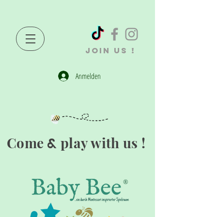
JOIN US !
Anmelden
Come
play with us !
&
®