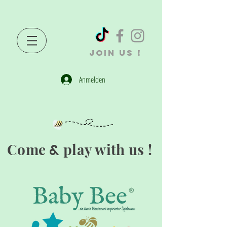
JOIN US !
Anmelden
Come
play with us !
&
®