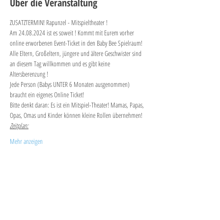
Über die Veranstaltung
ZUSATZTERMIN! Rapunzel - Mitspieltheater !
Am 24.08.2024 ist es soweit ! Kommt mit Eurem vorher 
online erworbenen Event-Ticket in den Baby Bee Spielraum! 
Alle Eltern, Großeltern, jüngere und ältere Geschwister sind 
an diesem Tag willkommen und es gibt keine 
Altersberenzung ! 
Jede Person (Babys UNTER 6 Monaten ausgenommen) 
braucht ein eigenes Online Ticket!
Bitte denkt daran: Es ist ein Mitspiel-Theater! Mamas, Papas, 
Opas, Omas und Kinder können kleine Rollen übernehmen!
Zeitplan:
Mehr anzeigen
Diese Veranstaltung teilen