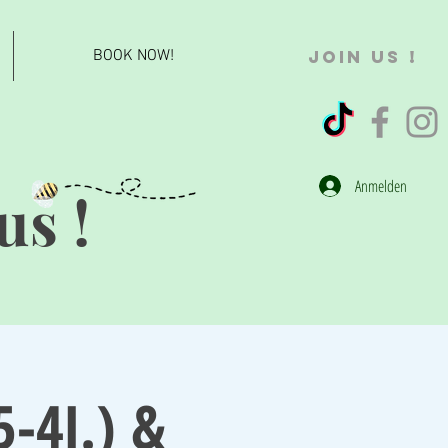
BOOK NOW!
JOIN US !
Anmelden
us !
5-4J.) &