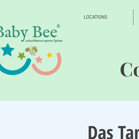
LOCATIONS
®
C
Das Tan