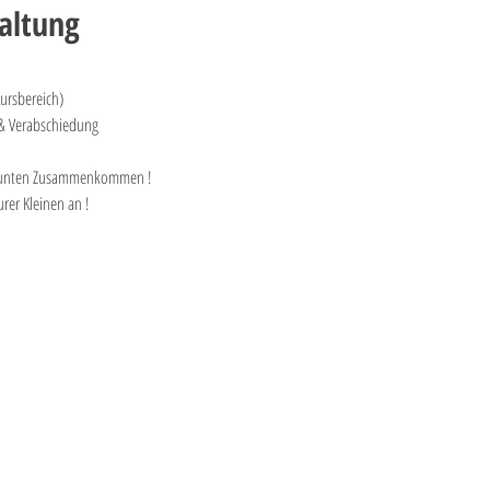
altung
Kursbereich)
n & Verabschiedung
 bunten Zusammenkommen !
rer Kleinen an !