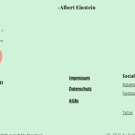
-Albert Einstein
®
Social
Impressum
bH
Instagr
Datenschutz
Facebo
AGBs
TikTok