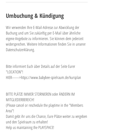
Umbuchung & Kündigung
Wir verwenden Ihre E-Mail-Adresse zur Abwicklung der
Buchung und um Sie zukünftig per E-Mail über ähnliche
eigene Angebote zu informieren. Sie können dem jederzeit
widersprechen. Weitere Informationen finden Sie in unserer
Datenschutzerklärung.
Bitte informiert Euch über Details auf der Seite Eurer
"LOCATION"!
HIER------>https://www.babybee-spielraum.de/kursplan
BITTE PLÄTZE IMMER STORNIEREN oder ÄNDERN IM
MITGLIEDERBEREICH!
(Please cancel or reschedule the playtime in the "Members
Area"!
Damit gebt ihr uns die Chance, Eure Plätze weiter zu vergeben
und den Spielraum zu erhalten!
Help us maintaining the PLAYSPACE!