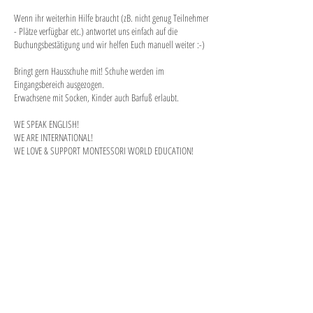
Wenn ihr weiterhin Hilfe braucht (zB. nicht genug Teilnehmer
- Plätze verfügbar etc.) antwortet uns einfach auf die
Buchungsbestätigung und wir helfen Euch manuell weiter :-)
Bringt gern Hausschuhe mit! Schuhe werden im
Eingangsbereich ausgezogen.
Erwachsene mit Socken, Kinder auch Barfuß erlaubt.
WE SPEAK ENGLISH!
WE ARE INTERNATIONAL!
WE LOVE & SUPPORT MONTESSORI WORLD EDUCATION!
Im Sommer sind angenehm klimatisiert :)
Kontaktangaben
Bismarckstraße 2c, Meerbusch-Lank-Latum, Germany
info@babybee-spielraum.de