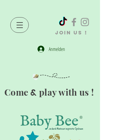
JOIN US !
Anmelden
Come
play with us !
&
®