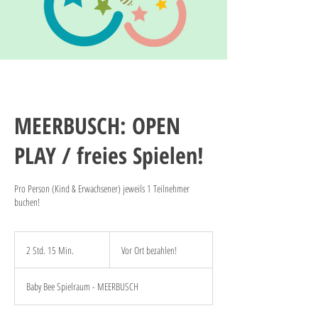
MEERBUSCH: OPEN
PLAY / freies Spielen!
Pro Person (Kind & Erwachsener) jeweils 1 Teilnehmer
buchen!
Vor
Ort
2 Std. 15 Min.
2
Vor Ort bezahlen!
bezahlen!
S
t
Baby Bee Spielraum - MEERBUSCH
d
.
1