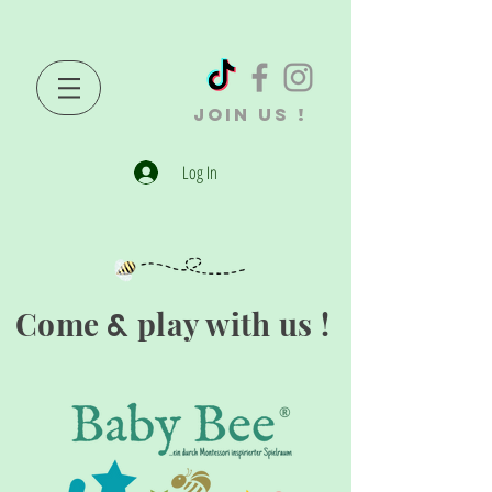
JOIN US !
Log In
Come
play with us !
&
®