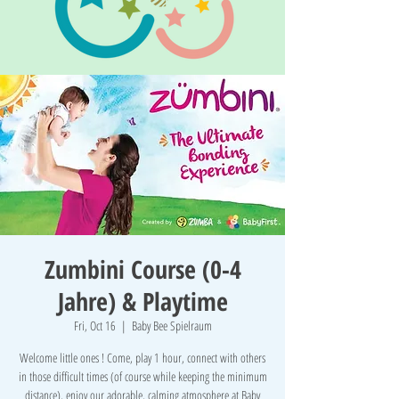
Zumbini Course (0-4
Jahre) & Playtime
Fri, Oct 16
  |  
Baby Bee Spielraum
Welcome little ones ! Come, play 1 hour, connect with others
in those difficult times (of course while keeping the minimum
distance), enjoy our adorable, calming atmosphere at Baby