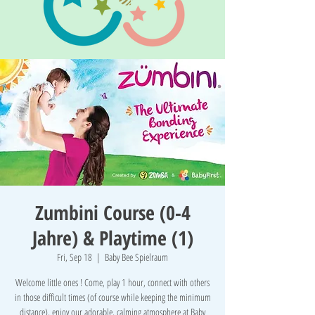
Zumbini Course (0-4
Jahre) & Playtime (1)
Fri, Sep 18
  |  
Baby Bee Spielraum
Welcome little ones ! Come, play 1 hour, connect with others
in those difficult times (of course while keeping the minimum
distance), enjoy our adorable, calming atmosphere at Baby