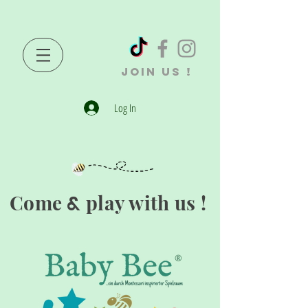
JOIN US !
Log In
Come
play with us !
&
®