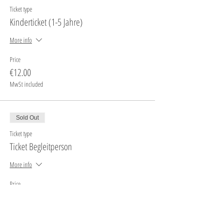
Ticket type
Kinderticket (1-5 Jahre)
More info
Price
€12.00
MwSt included
Sold Out
Ticket type
Ticket Begleitperson
More info
Price
€5.00
MwSt included