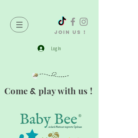
JOIN US !
Log In
Come
play with us !
&
®