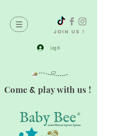
JOIN US !
Log In
Come
play with us !
&
®